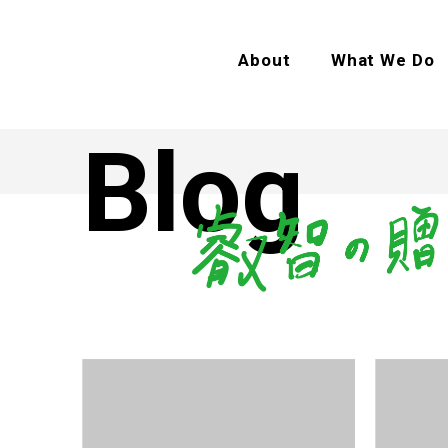
About
What We Do
Blog