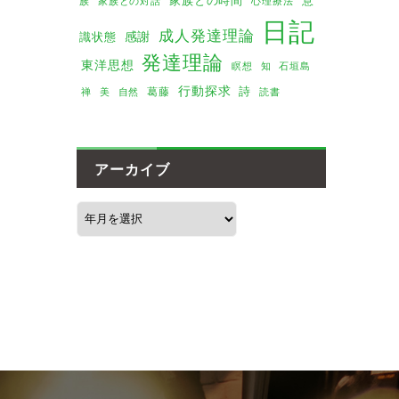
族
家族との対話
心理療法
日記
成人発達理論
感謝
識状態
発達理論
東洋思想
瞑想
知
石垣島
行動探求
詩
葛藤
美
禅
自然
読書
アーカイブ