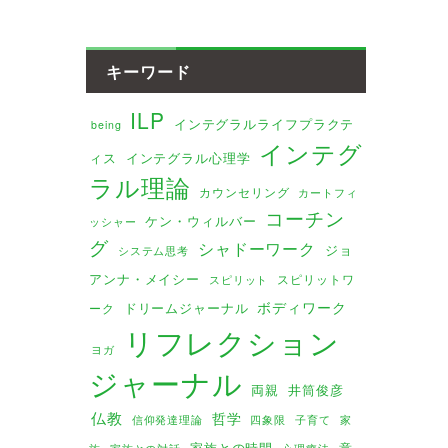
キーワード
ILP
インテグラルライフプラクテ
being
インテグ
ィス
インテグラル心理学
ラル理論
カウンセリング
カートフィ
コーチン
ケン・ウィルバー
ッシャー
グ
シャドーワーク
ジョ
システム思考
アンナ・メイシー
スピリットワ
スピリット
ボディワーク
ドリームジャーナル
ーク
リフレクション
ヨガ
ジャーナル
両親
井筒俊彦
仏教
哲学
家
信仰発達理論
四象限
子育て
家族との時間
意