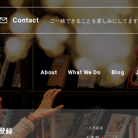
Contact
ご一緒できることを楽しみにしてま
About
What We Do
Blog
の登録
*
入力必須
お名前