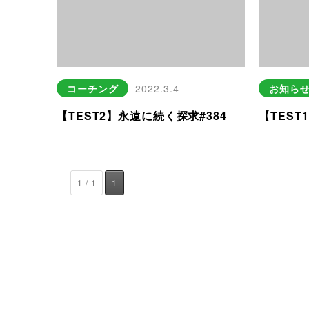
コーチング
2022.3.4
お知ら
【TEST2】永遠に続く探求#384
【TEST
1 / 1
1