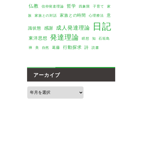
仏教
哲学
家
信仰発達理論
四象限
子育て
家族との時間
意
族
家族との対話
心理療法
日記
成人発達理論
感謝
識状態
発達理論
東洋思想
瞑想
知
石垣島
行動探求
詩
葛藤
美
禅
自然
読書
アーカイブ