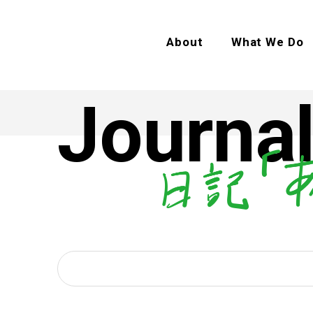
About
What We Do
Journal