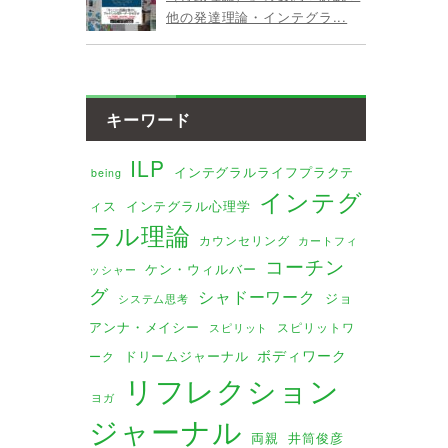
他の発達理論・インテグラ...
キーワード
ILP
インテグラルライフプラクテ
being
インテグ
ィス
インテグラル心理学
ラル理論
カウンセリング
カートフィ
コーチン
ケン・ウィルバー
ッシャー
グ
シャドーワーク
ジョ
システム思考
アンナ・メイシー
スピリットワ
スピリット
ボディワーク
ドリームジャーナル
ーク
リフレクション
ヨガ
ジャーナル
両親
井筒俊彦