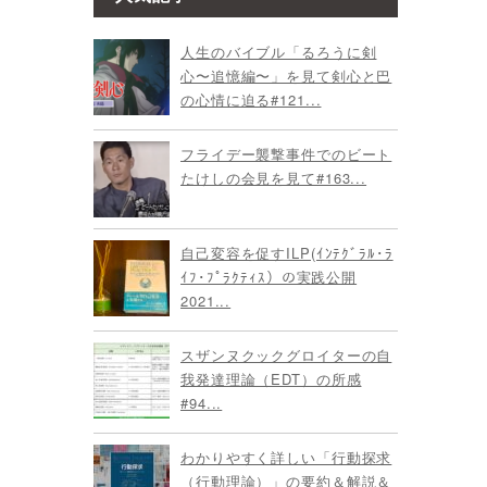
人生のバイブル「るろうに剣
心〜追憶編〜」を見て剣心と巴
の心情に迫る#121...
フライデー襲撃事件でのビート
たけしの会見を見て#163...
自己変容を促すILP(ｲﾝﾃｸﾞﾗﾙ･ﾗ
ｲﾌ･ﾌﾟﾗｸﾃｨｽ）の実践公開
2021...
スザンヌクックグロイターの自
我発達理論（EDT）の所感
#94...
わかりやすく詳しい「行動探求
（行動理論）」の要約＆解説＆