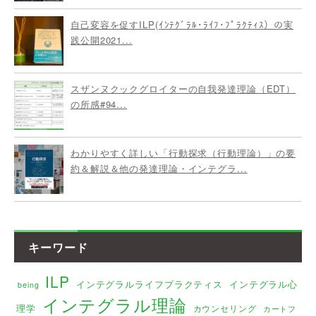
自己変容を促すILP(ｲﾝﾃｸﾞﾗﾙ･ﾗｲﾌ･ﾌﾟﾗｸﾃｨｽ）の実
践公開2021...
スザンヌクックグロイターの自我発達理論（EDT）
の所感#94...
わかりやすく詳しい「行動探求（行動理論）」の要
約＆解説＆他の発達理論・インテグラ...
キーワード
ILP
インテグラルライフプラクティス
インテグラル心
being
インテグラル理論
理学
カウンセリング
カートフ