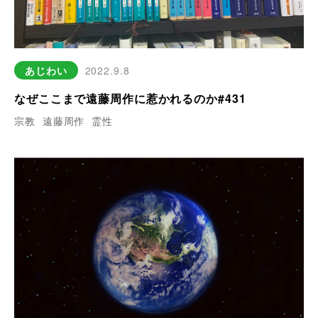
あじわい
2022.9.8
なぜここまで遠藤周作に惹かれるのか#431
宗教
遠藤周作
霊性