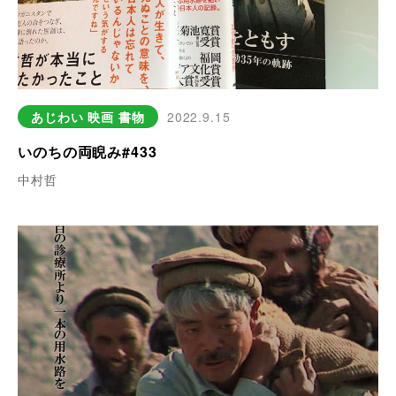
あじわい
映画
書物
2022.9.15
いのちの両睨み#433
中村哲