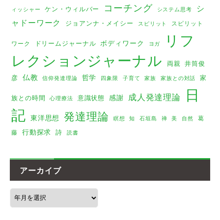
コーチング
シ
ケン・ウィルバー
ィッシャー
システム思考
ャドーワーク
ジョアンナ・メイシー
スピリット
スピリット
リフ
ボディワーク
ドリームジャーナル
ワーク
ヨガ
レクションジャーナル
両親
井筒俊
仏教
哲学
彦
家
家族
家族との対話
信仰発達理論
四象限
子育て
日
成人発達理論
感謝
族との時間
意識状態
心理療法
記
発達理論
東洋思想
葛
瞑想
美
知
石垣島
禅
自然
行動探求
詩
藤
読書
アーカイブ