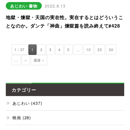
あじわい
書物
2022.8.13
地獄・煉獄・天国の実在性。実在するとはどういうこ
となのか。ダンテ「神曲」煉獄篇を読み終えて#428
1 / 37
1
2
3
4
5
...
10
20
30
...
»
最後 »
カテゴリー
あじわい (437)
映画 (28)