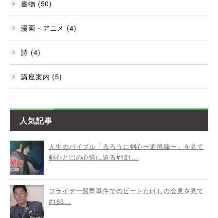
書物 (50)
漫画・アニメ (4)
詩 (4)
講座案内 (5)
人気記事
人生のバイブル「るろうに剣心〜追憶編〜」を見て
剣心と巴の心情に迫る#121...
フライデー襲撃事件でのビートたけしの会見を見て
#163...