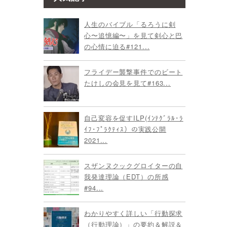
人生のバイブル「るろうに剣
心〜追憶編〜」を見て剣心と巴
の心情に迫る#121...
フライデー襲撃事件でのビート
たけしの会見を見て#163...
自己変容を促すILP(ｲﾝﾃｸﾞﾗﾙ･ﾗ
ｲﾌ･ﾌﾟﾗｸﾃｨｽ）の実践公開
2021...
スザンヌクックグロイターの自
我発達理論（EDT）の所感
#94...
わかりやすく詳しい「行動探求
（行動理論）」の要約＆解説＆