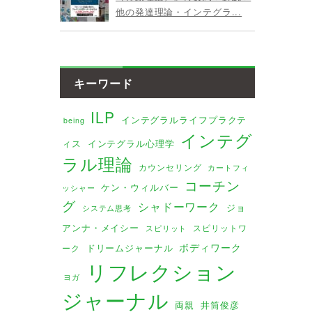
他の発達理論・インテグラ...
キーワード
ILP
インテグラルライフプラクテ
being
インテグ
ィス
インテグラル心理学
ラル理論
カウンセリング
カートフィ
コーチン
ケン・ウィルバー
ッシャー
グ
シャドーワーク
ジョ
システム思考
アンナ・メイシー
スピリットワ
スピリット
ボディワーク
ドリームジャーナル
ーク
リフレクション
ヨガ
ジャーナル
両親
井筒俊彦