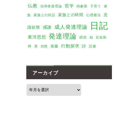
仏教
哲学
家
信仰発達理論
四象限
子育て
家族との時間
意
族
家族との対話
心理療法
日記
成人発達理論
感謝
識状態
発達理論
東洋思想
瞑想
知
石垣島
行動探求
詩
葛藤
美
禅
自然
読書
アーカイブ