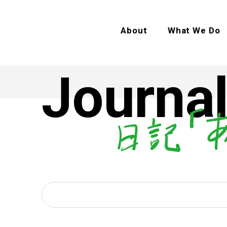
About
What We Do
Journal