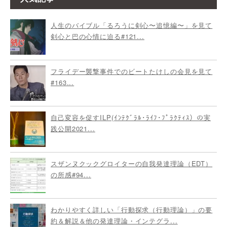
人生のバイブル「るろうに剣心〜追憶編〜」を見て
剣心と巴の心情に迫る#121...
フライデー襲撃事件でのビートたけしの会見を見て
#163...
自己変容を促すILP(ｲﾝﾃｸﾞﾗﾙ･ﾗｲﾌ･ﾌﾟﾗｸﾃｨｽ）の実
践公開2021...
スザンヌクックグロイターの自我発達理論（EDT）
の所感#94...
わかりやすく詳しい「行動探求（行動理論）」の要
約＆解説＆他の発達理論・インテグラ...