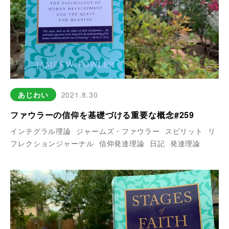
あじわい
2021.8.30
ファウラーの信仰を基礎づける重要な概念#259
インテグラル理論
ジャームズ・ファウラー
スピリット
リ
フレクションジャーナル
信仰発達理論
日記
発達理論