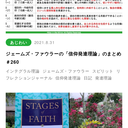
あじわい
2021.8.31
ジェームズ・ファウラーの「信仰発達理論」のまとめ
＃260
インテグラル理論
ジェームズ・ファウラー
スピリット
リ
フレクションジャーナル
信仰発達理論
日記
発達理論