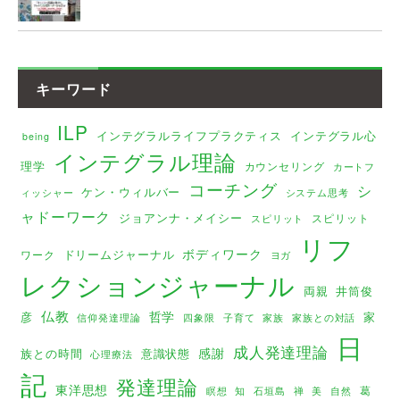
キーワード
ILP
インテグラルライフプラクティス
インテグラル心
being
インテグラル理論
理学
カウンセリング
カートフ
コーチング
シ
ケン・ウィルバー
ィッシャー
システム思考
ャドーワーク
ジョアンナ・メイシー
スピリット
スピリット
リフ
ボディワーク
ドリームジャーナル
ワーク
ヨガ
レクションジャーナル
両親
井筒俊
仏教
哲学
彦
家
家族
家族との対話
信仰発達理論
四象限
子育て
日
成人発達理論
感謝
族との時間
意識状態
心理療法
記
発達理論
東洋思想
葛
瞑想
美
知
石垣島
禅
自然