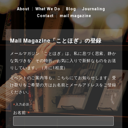
About
What We Do
Blog
Journaling
Contact
mail magazine
Mail Magazine「ことほぎ」の登録
メールマガジン「ことほぎ」は、私に息づく思索、静か
な気づきを、その時折、お気に入りで新鮮なものをお送
りしています。（月に1程度）
イベントのご案内等も、こちらにてお知らせします。
受
け取りをご希望の方はお名前とメールアドレスをご登録
ください。
*
入力必須
*
お名前