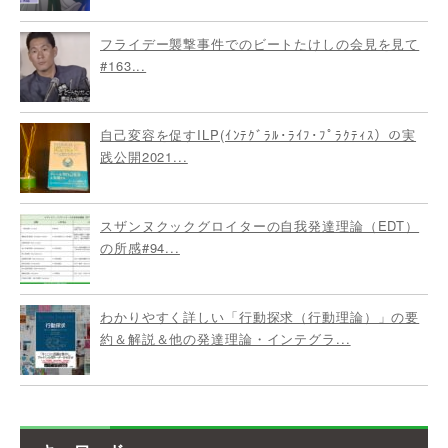
フライデー襲撃事件でのビートたけしの会見を見て
#163...
自己変容を促すILP(ｲﾝﾃｸﾞﾗﾙ･ﾗｲﾌ･ﾌﾟﾗｸﾃｨｽ）の実
践公開2021...
スザンヌクックグロイターの自我発達理論（EDT）
の所感#94...
わかりやすく詳しい「行動探求（行動理論）」の要
約＆解説＆他の発達理論・インテグラ...