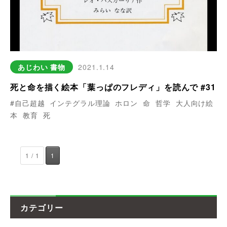
あじわい
書物
2021.1.14
死と命を描く絵本「葉っぱのフレディ」を読んで #31
#自己超越
インテグラル理論
ホロン
命
哲学
大人向け絵
本
教育
死
1 / 1
1
カテゴリー