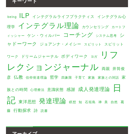
キーワード
ILP
インテグラルライフプラクティス
インテグラル心
being
インテグラル理論
理学
カウンセリング
カートフ
コーチング
シ
ケン・ウィルバー
ィッシャー
システム思考
ャドーワーク
ジョアンナ・メイシー
スピリット
スピリット
リフ
ボディワーク
ドリームジャーナル
ワーク
ヨガ
レクションジャーナル
両親
井筒俊
仏教
哲学
彦
家
家族
家族との対話
信仰発達理論
四象限
子育て
日
成人発達理論
感謝
族との時間
意識状態
心理療法
記
発達理論
東洋思想
葛
瞑想
美
知
石垣島
禅
自然
行動探求
詩
藤
読書
アーカイブ