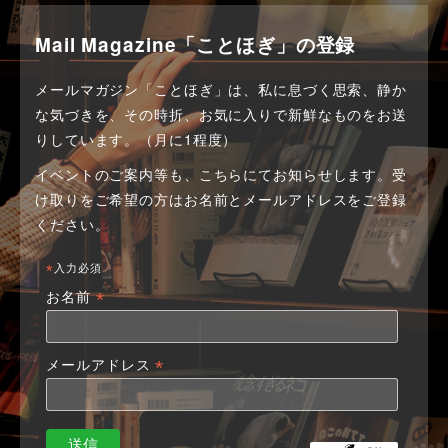
Mail Magazine「ことほぎ」の登録
メールマガジン「ことほぎ」は、私に息づく思索、静か
な気づきを、その時折、お気に入りで新鮮なものをお送
りしています。（月に1程度）
イベントのご案内等も、こちらにてお知らせします。
受
け取りをご希望の方はお名前とメールアドレスをご登録
ください。
*
入力必須
*
お名前
*
メールアドレス