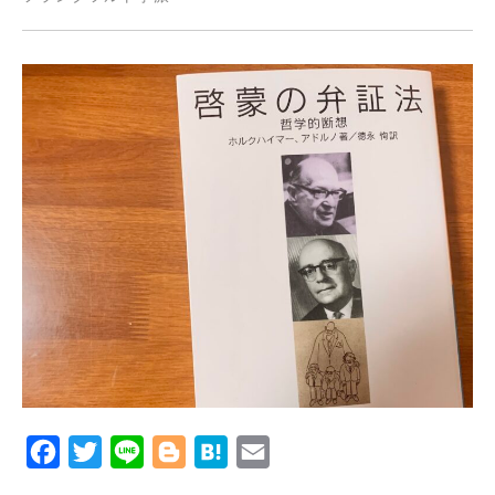
Facebook
Twitter
Line
Blogger
Hatena
Email