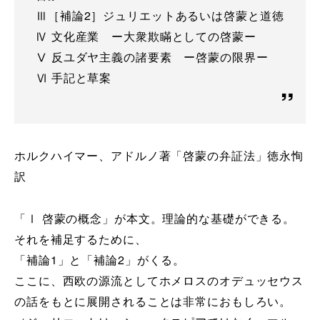
Ⅲ［補論2］ジュリエットあるいは啓蒙と道徳
Ⅳ 文化産業 ー大衆欺瞞としての啓蒙ー
Ⅴ 反ユダヤ主義の諸要素 ー啓蒙の限界ー
Ⅵ 手記と草案
ホルクハイマー、アドルノ著「啓蒙の弁証法」徳永恂
訳
「Ⅰ 啓蒙の概念」が本文。理論的な基礎ができる。
それを補足するために、
「補論1」と「補論2」がくる。
ここに、西欧の源流としてホメロスのオデュッセウス
の話をもとに展開されることは非常におもしろい。