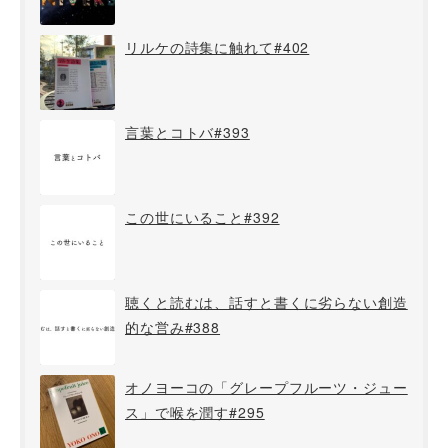
リルケの詩集に触れて#402
言葉とコトバ#393
この世にいること#392
聴くと読むは、話すと書くに劣らない創造
的な営み#388
オノヨーコの「グレープフルーツ・ジュー
ス」で喉を潤す#295