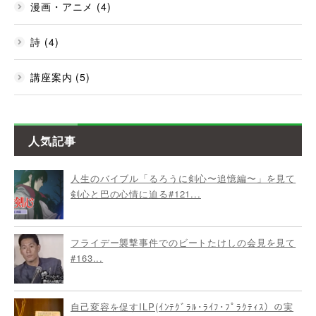
漫画・アニメ (4)
詩 (4)
講座案内 (5)
人気記事
人生のバイブル「るろうに剣心〜追憶編〜」を見て
剣心と巴の心情に迫る#121...
フライデー襲撃事件でのビートたけしの会見を見て
#163...
自己変容を促すILP(ｲﾝﾃｸﾞﾗﾙ･ﾗｲﾌ･ﾌﾟﾗｸﾃｨｽ）の実