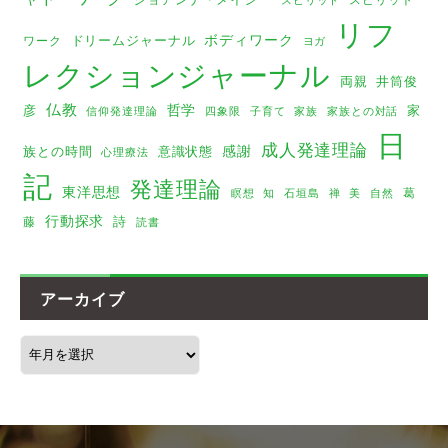
リフ
ボディワーク
ドリームジャーナル
ワーク
ヨガ
レクションジャーナル
両親
井筒俊
仏教
哲学
彦
家
家族
家族との対話
信仰発達理論
四象限
子育て
日
成人発達理論
感謝
族との時間
意識状態
心理療法
記
発達理論
東洋思想
葛
瞑想
美
知
石垣島
禅
自然
行動探求
詩
藤
読書
アーカイブ