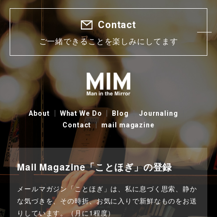
Contact
ご一緒できることを楽しみにしてます
About
What We Do
Blog
Journaling
Contact
mail magazine
Mail Magazine「ことほぎ」の登録
メールマガジン「ことほぎ」は、私に息づく思索、静か
な気づきを、その時折、お気に入りで新鮮なものをお送
りしています。（月に1程度）