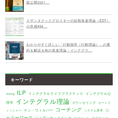
践公開2021...
スザンヌクックグロイターの自我発達理論（EDT）
の所感#94...
わかりやすく詳しい「行動探求（行動理論）」の要
約＆解説＆他の発達理論・インテグラ...
キーワード
ILP
インテグラルライフプラクティス
インテグラル心
being
インテグラル理論
理学
カウンセリング
カートフ
コーチング
シ
ケン・ウィルバー
ィッシャー
システム思考
ャドーワーク
ジョアンナ・メイシー
スピリット
スピリット