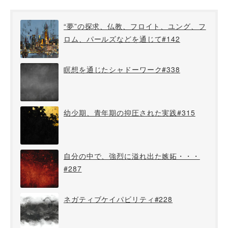
“夢”の探求、仏教、フロイト、ユング、フ
ロム、パールズなどを通じて#142
瞑想を通じたシャドーワーク#338
幼少期、青年期の抑圧された実践#315
自分の中で、強烈に溢れ出た嫉妬・・・
#287
ネガティブケイパビリティ#228