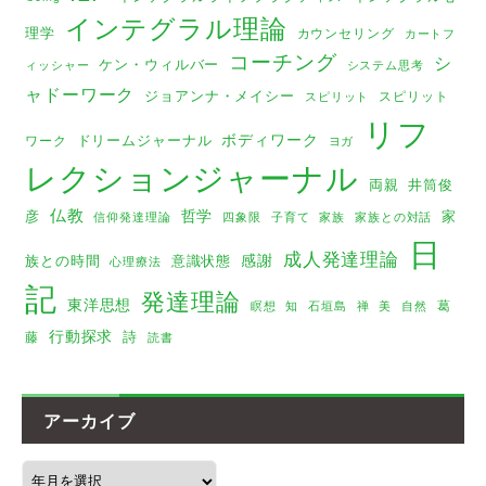
インテグラル理論
理学
カウンセリング
カートフ
コーチング
シ
ケン・ウィルバー
ィッシャー
システム思考
ャドーワーク
ジョアンナ・メイシー
スピリット
スピリット
リフ
ボディワーク
ドリームジャーナル
ワーク
ヨガ
レクションジャーナル
両親
井筒俊
仏教
哲学
彦
家
家族
家族との対話
信仰発達理論
四象限
子育て
日
成人発達理論
感謝
族との時間
意識状態
心理療法
記
発達理論
東洋思想
葛
瞑想
美
知
石垣島
禅
自然
行動探求
詩
藤
読書
アーカイブ