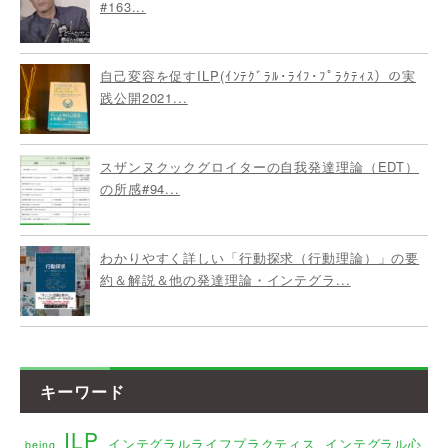
#163...
自己変容を促すILP(ｲﾝﾃｸﾞﾗﾙ･ﾗｲﾌ･ﾌﾟﾗｸﾃｨｽ）の実
践公開2021...
スザンヌクックグロイターの自我発達理論（EDT）
の所感#94...
わかりやすく詳しい「行動探求（行動理論）」の要
約＆解説＆他の発達理論・インテグラ...
キーワード
ILP
インテグラルライフプラクティス
インテグラル心
being