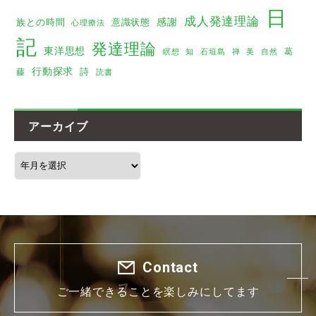
日
成人発達理論
感謝
族との時間
意識状態
心理療法
記
発達理論
東洋思想
葛
瞑想
美
知
石垣島
禅
自然
行動探求
詩
藤
読書
アーカイブ
Contact
ご一緒できることを楽しみにしてます