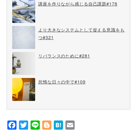
講座を作りながら感じる自己課題#178
より大きなシステムとして捉える意識をも
つ#321
リバランスのために#281
怠惰な日々の中で#109
Facebook
Twitter
Line
Blogger
Hatena
Email