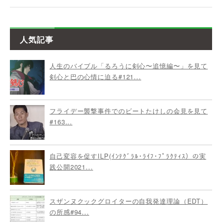
人気記事
人生のバイブル「るろうに剣心〜追憶編〜」を見て
剣心と巴の心情に迫る#121...
フライデー襲撃事件でのビートたけしの会見を見て
#163...
自己変容を促すILP(ｲﾝﾃｸﾞﾗﾙ･ﾗｲﾌ･ﾌﾟﾗｸﾃｨｽ）の実
践公開2021...
スザンヌクックグロイターの自我発達理論（EDT）
の所感#94...