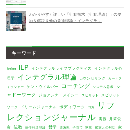
わかりやすく詳しい「行動探求（行動理論）」の要
約＆解説＆他の発達理論・インテグラ...
キーワード
ILP
インテグラルライフプラクティス
インテグラル心
being
インテグラル理論
理学
カウンセリング
カートフ
コーチング
シ
ケン・ウィルバー
ィッシャー
システム思考
ャドーワーク
ジョアンナ・メイシー
スピリット
スピリット
リフ
ボディワーク
ドリームジャーナル
ワーク
ヨガ
レクションジャーナル
両親
井筒俊
仏教
哲学
彦
家
家族
家族との対話
信仰発達理論
四象限
子育て