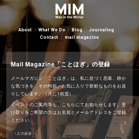
About
What We Do
Blog
Journaling
Contact
mail magazine
Mail Magazine「ことほぎ」の登録
メールマガジン「ことほぎ」は、私に息づく思索、静か
な気づきを、その時折、お気に入りで新鮮なものをお送
りしています。（月に1程度）
イベントのご案内等も、こちらにてお知らせします。
受
け取りをご希望の方はお名前とメールアドレスをご登録
ください。
*
入力必須