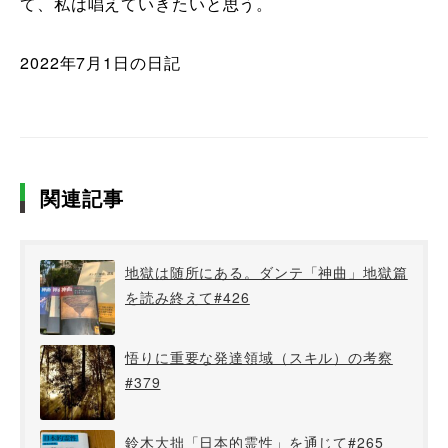
て、私は唱えていきたいと思う。
2022年7月1日の日記
関連記事
地獄は随所にある。ダンテ「神曲」地獄篇
を読み終えて#426
悟りに重要な発達領域（スキル）の考察
#379
鈴木大拙「日本的霊性」を通じて#265