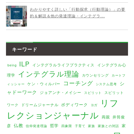
わかりやすく詳しい「行動探求（行動理論）」の要
約＆解説＆他の発達理論・インテグラ...
キーワード
ILP
インテグラルライフプラクティス
インテグラル心
being
インテグラル理論
理学
カウンセリング
カートフ
コーチング
シ
ケン・ウィルバー
ィッシャー
システム思考
ャドーワーク
ジョアンナ・メイシー
スピリット
スピリット
リフ
ボディワーク
ドリームジャーナル
ワーク
ヨガ
レクションジャーナル
両親
井筒俊
仏教
哲学
彦
家
家族
家族との対話
信仰発達理論
四象限
子育て