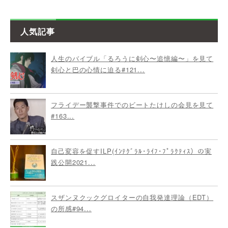
人気記事
人生のバイブル「るろうに剣心〜追憶編〜」を見て
剣心と巴の心情に迫る#121...
フライデー襲撃事件でのビートたけしの会見を見て
#163...
自己変容を促すILP(ｲﾝﾃｸﾞﾗﾙ･ﾗｲﾌ･ﾌﾟﾗｸﾃｨｽ）の実
践公開2021...
スザンヌクックグロイターの自我発達理論（EDT）
の所感#94...