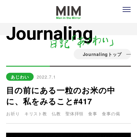
Journaling
Journalingトップ
あじわい
2022.7.1
目の前にある一粒のお米の中
に、私をみること#417
お祈り
キリスト教
仏教
聖体拝領
食事
食事の偈