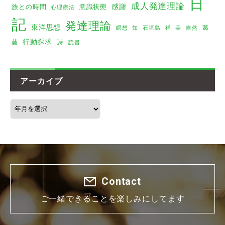
日
成人発達理論
感謝
族との時間
意識状態
心理療法
記
発達理論
東洋思想
葛
瞑想
美
知
石垣島
禅
自然
行動探求
詩
藤
読書
アーカイブ
Contact
ご一緒できることを楽しみにしてます