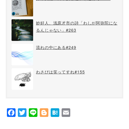
妙好人、浅原才市の詩「わしが阿弥陀にな
るんじゃない」#263
流れの中にある#249
わさびは笑ってすれ#155
Facebook
Twitter
Line
Blogger
Hatena
Email