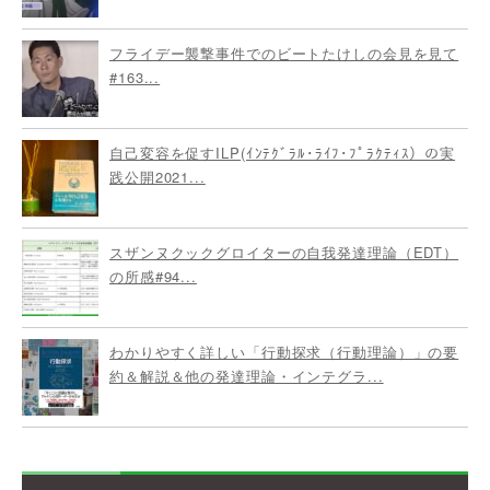
フライデー襲撃事件でのビートたけしの会見を見て
#163...
自己変容を促すILP(ｲﾝﾃｸﾞﾗﾙ･ﾗｲﾌ･ﾌﾟﾗｸﾃｨｽ）の実
践公開2021...
スザンヌクックグロイターの自我発達理論（EDT）
の所感#94...
わかりやすく詳しい「行動探求（行動理論）」の要
約＆解説＆他の発達理論・インテグラ...