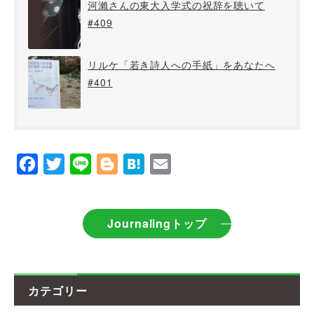
河瀨さんの東大入学式の祝辞を聴いて
#409
リルケ「若き詩人への手紙」をあなたへ
#401
Facebook
Twitter
Line
Blogger
Hatena
Email
Journalingトップ
カテゴリー