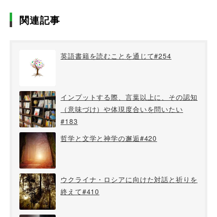
関連記事
英語書籍を読むことを通じて#254
インプットする際、言葉以上に、その認知
（意味づけ）や体現度合いを問いたい
#183
哲学と文学と神学の邂逅#420
ウクライナ・ロシアに向けた対話と祈りを
終えて#410