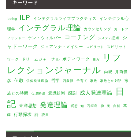
キーワード
ILP
インテグラルライフプラクティス
インテグラル心
being
インテグラル理論
理学
カウンセリング
カートフ
コーチング
シ
ケン・ウィルバー
ィッシャー
システム思考
ャドーワーク
ジョアンナ・メイシー
スピリット
スピリット
リフ
ボディワーク
ドリームジャーナル
ワーク
ヨガ
レクションジャーナル
両親
井筒俊
仏教
哲学
彦
家
家族
家族との対話
信仰発達理論
四象限
子育て
日
成人発達理論
感謝
族との時間
意識状態
心理療法
記
発達理論
東洋思想
葛
瞑想
美
知
石垣島
禅
自然
行動探求
詩
藤
読書