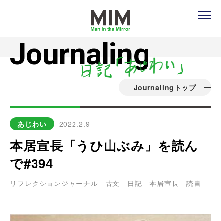
Journaling
Journalingトップ
あじわい
2022.2.9
本居宣長「うひ山ぶみ」を読ん
で#394
リフレクションジャーナル
古文
日記
本居宣長
読書