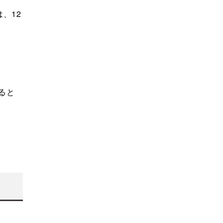
、12
ると