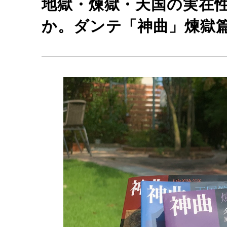
地獄・煉獄・天国の実在
か。ダンテ「神曲」煉獄篇