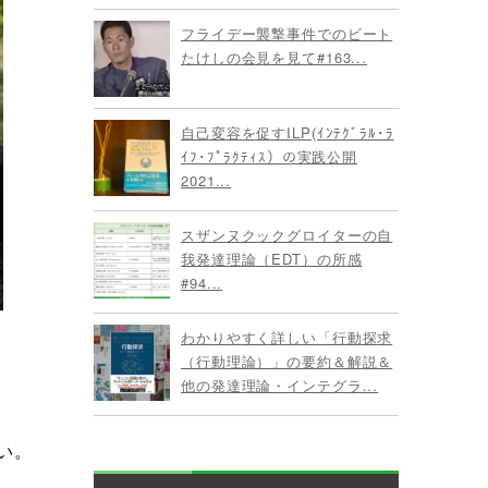
フライデー襲撃事件でのビート
たけしの会見を見て#163...
自己変容を促すILP(ｲﾝﾃｸﾞﾗﾙ･ﾗ
ｲﾌ･ﾌﾟﾗｸﾃｨｽ）の実践公開
2021...
スザンヌクックグロイターの自
我発達理論（EDT）の所感
#94...
わかりやすく詳しい「行動探求
（行動理論）」の要約＆解説＆
他の発達理論・インテグラ...
い。