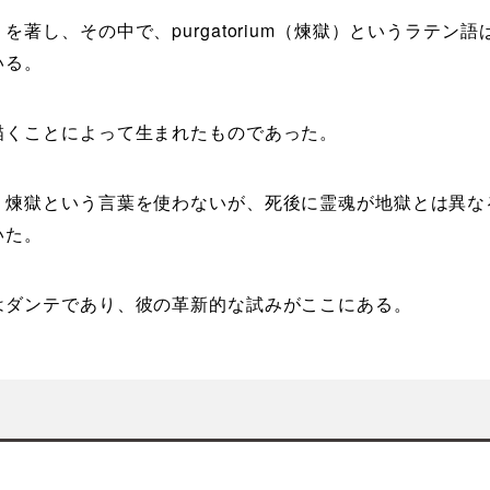
し、その中で、purgatorium（煉獄）というラテン語は
いる。
描くことによって生まれたものであった。
、煉獄という言葉を使わないが、死後に霊魂が地獄とは異な
いた。
はダンテであり、彼の革新的な試みがここにある。