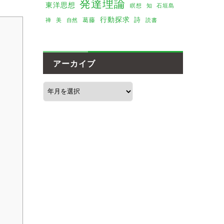
発達理論
東洋思想
瞑想
知
石垣島
行動探求
詩
葛藤
美
禅
自然
読書
アーカイブ