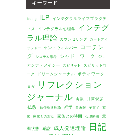
キーワード
ILP
インテグラルライフプラクテ
being
インテグ
ィス
インテグラル心理学
ラル理論
カウンセリング
カートフィ
コーチン
ケン・ウィルバー
ッシャー
グ
シャドーワーク
ジョ
システム思考
アンナ・メイシー
スピリットワ
スピリット
ボディワーク
ドリームジャーナル
ーク
リフレクション
ヨガ
ジャーナル
両親
井筒俊彦
仏教
哲学
家
信仰発達理論
四象限
子育て
家族との時間
意
族
家族との対話
心理療法
日記
成人発達理論
感謝
識状態