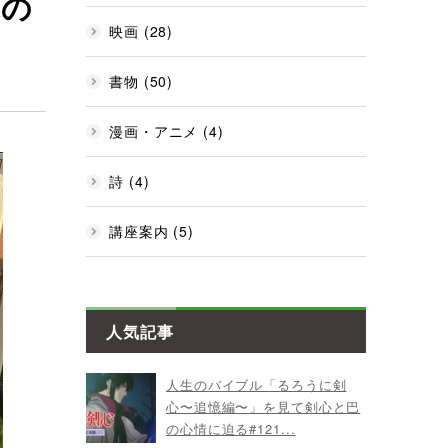
なの
映画 (28)
書物 (50)
漫画・アニメ (4)
詩 (4)
講座案内 (5)
人気記事
人生のバイブル「るろうに剣
心〜追憶編〜」を見て剣心と巴
の心情に迫る#121...