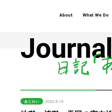
About
What We Do
Journal
あじわい
2022.8.13