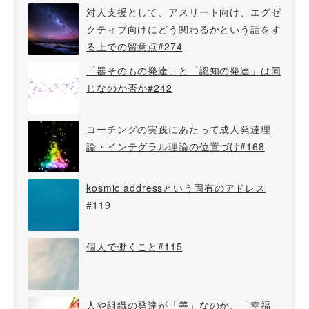
対人支援として、アスリート向け、エグゼ
クティブ向けにどう関わるかという話をす
る上での留意点#274
「器そのもの発達」と「認知の発達」は同
じなのか否か#242
コーチングの実践にあたって成人発達理
論・インテグラル理論の位置づけ#168
kosmic addressという固有のアドレス
#119
個人で働くこと#115
人や組織の発達が「善」なのか、「幸福」