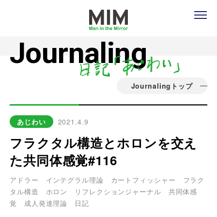
Journaling
Journalingトップ
あじわい
2021.4.9
フラクタル構造とホロンを交え
た共同体感覚#116
アドラー
インテグラル理論
カートフィッシャー
フラク
タル構造
ホロン
リフレクションジャーナル
共同体感
覚
成人発達理論
日記