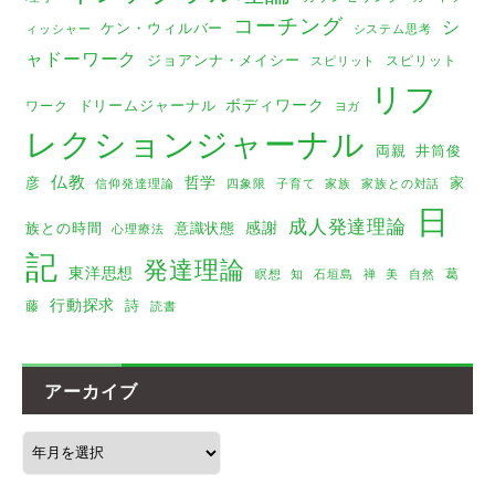
コーチング
シ
ケン・ウィルバー
ィッシャー
システム思考
ャドーワーク
ジョアンナ・メイシー
スピリット
スピリット
リフ
ボディワーク
ドリームジャーナル
ワーク
ヨガ
レクションジャーナル
両親
井筒俊
仏教
哲学
彦
家
家族
家族との対話
信仰発達理論
四象限
子育て
日
成人発達理論
感謝
族との時間
意識状態
心理療法
記
発達理論
東洋思想
葛
瞑想
美
知
石垣島
禅
自然
行動探求
詩
藤
読書
アーカイブ