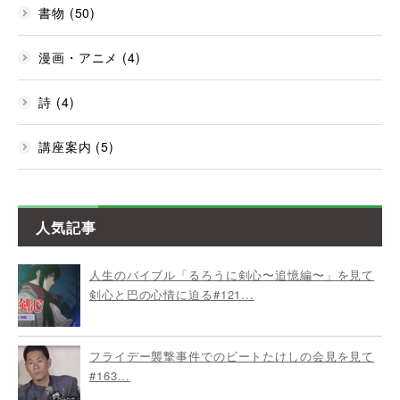
書物 (50)
漫画・アニメ (4)
詩 (4)
講座案内 (5)
人気記事
人生のバイブル「るろうに剣心〜追憶編〜」を見て
剣心と巴の心情に迫る#121...
フライデー襲撃事件でのビートたけしの会見を見て
#163...