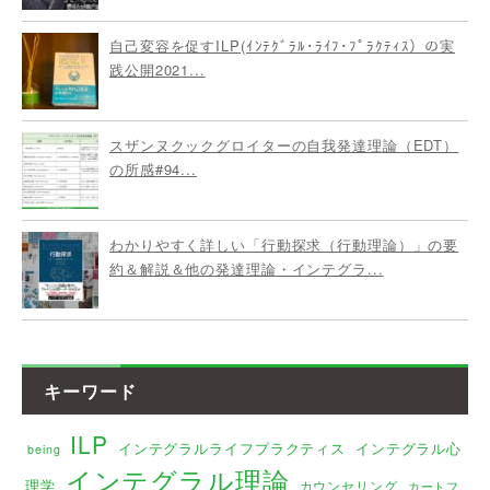
自己変容を促すILP(ｲﾝﾃｸﾞﾗﾙ･ﾗｲﾌ･ﾌﾟﾗｸﾃｨｽ）の実
践公開2021...
スザンヌクックグロイターの自我発達理論（EDT）
の所感#94...
わかりやすく詳しい「行動探求（行動理論）」の要
約＆解説＆他の発達理論・インテグラ...
キーワード
ILP
インテグラルライフプラクティス
インテグラル心
being
インテグラル理論
理学
カウンセリング
カートフ