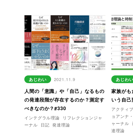
あじわい
2021.11.9
あじわ
人間の「意識」や「自己」なるもの
家族がも
の発達段階が存在するのか？測定す
いう自己変
べきなのか？#330
アクティ
ョアンナ
インテグラル理論
リフレクションジャ
ャーナル
ーナル
日記
発達理論
達理論