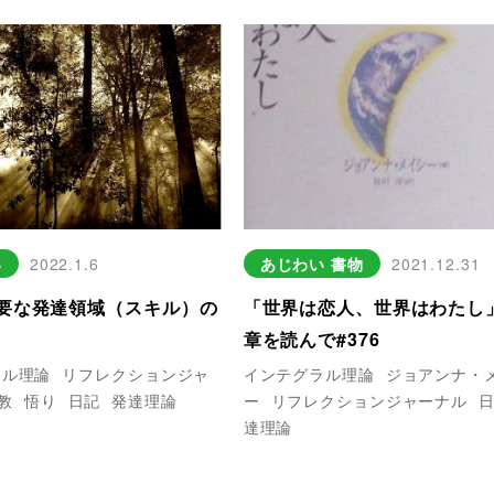
い
2022.1.6
あじわい
書物
2021.12.31
要な発達領域（スキル）の
「世界は恋人、世界はわたし
9
章を読んで#376
ラル理論
リフレクションジャ
インテグラル理論
ジョアンナ・
教
悟り
日記
発達理論
ー
リフレクションジャーナル
達理論