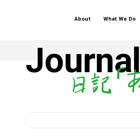
About
What We Do
Journal