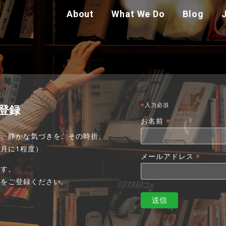
About
What We Do
Blog
の登録
*
入力必須
*
お名前
索、静かな気づきを、その時折、
月に1程度）
*
メールアドレス
ます。
スをご登録ください。