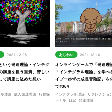
い
2021.12.28
あじわい
2021.12.16
という発達理論・インテグ
オンラインゲームで「発達理
の講座を担う重責、苦しい
「インテグラル理論」を学べ
して講座に込めた想い
イプーゆずの成長冒険記』を
て#364
ラル理論
成人発達理論
行動探
インテグラル理論
リフレクショ
ーナル
日記
発達理論