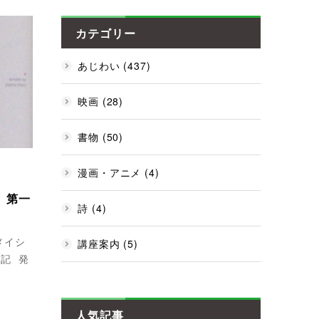
カテゴリー
あじわい (437)
映画 (28)
書物 (50)
漫画・アニメ (4)
」第一
詩 (4)
メイシ
講座案内 (5)
日記
発
人気記事