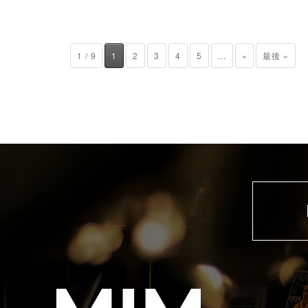
1 / 9
1
2
3
4
5
...
»
最後 »