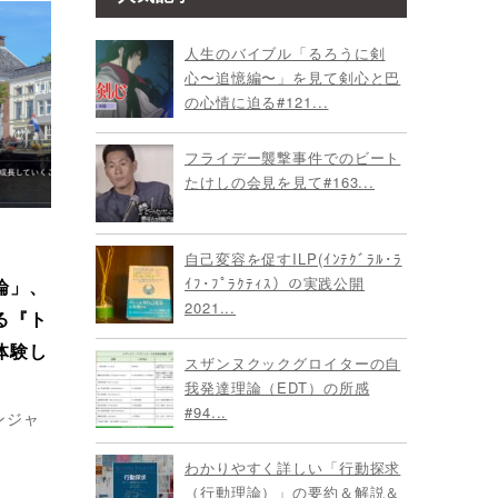
人生のバイブル「るろうに剣
心〜追憶編〜」を見て剣心と巴
の心情に迫る#121...
フライデー襲撃事件でのビート
たけしの会見を見て#163...
自己変容を促すILP(ｲﾝﾃｸﾞﾗﾙ･ﾗ
ｲﾌ･ﾌﾟﾗｸﾃｨｽ）の実践公開
論」、
2021...
る『ト
体験し
スザンヌクックグロイターの自
我発達理論（EDT）の所感
#94...
ンジャ
わかりやすく詳しい「行動探求
（行動理論）」の要約＆解説＆