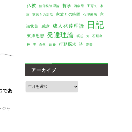
仏教
哲学
家
信仰発達理論
四象限
子育て
家族との時間
意
族
家族との対話
心理療法
日記
成人発達理論
感謝
識状態
発達理論
東洋思想
瞑想
知
石垣島
行動探求
詩
葛藤
美
禅
自然
読書
アーカイブ
のであ
ンジャ