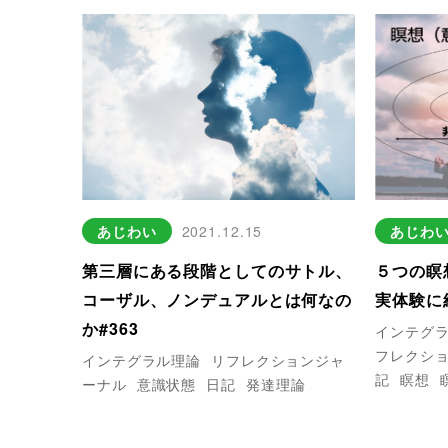
あじわい
2021.12.15
あじわ
第三層にある段階としてのサトル、
５つの瞑
コーザル、ノンデュアルとは何なの
実体験に
か#363
インテグ
フレクシ
インテグラル理論
リフレクションジャ
記
瞑想
ーナル
意識状態
日記
発達理論