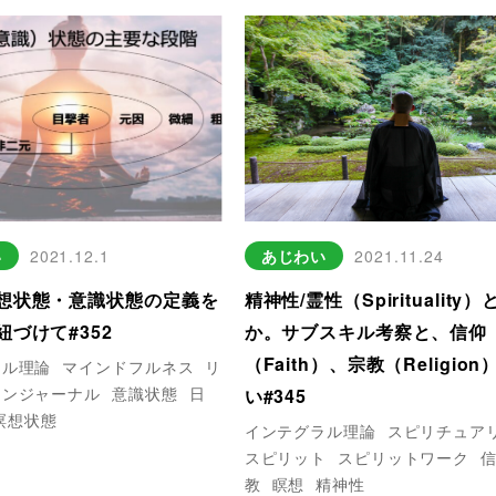
い
2021.12.1
あじわい
2021.11.24
想状態・意識状態の定義を
精神性/霊性（Spirituality
紐づけて#352
か。サブスキル考察と、信仰
（Faith）、宗教（Religio
ラル理論
マインドフルネス
リ
ョンジャーナル
意識状態
日
い#345
瞑想状態
インテグラル理論
スピリチュア
スピリット
スピリットワーク
教
瞑想
精神性