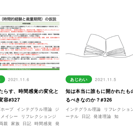
い
2021.11.6
あじわい
2021.11.5
たらす、時間感覚の変化と
知は本当に誰もに開かれたも
容#327
るべきなのか？#326
ブホープ
インテグラル理論
ジ
インテグラル理論
リフレクショ
・メイシー
リフレクションジ
ーナル
日記
発達理論
知
両親
家族
日記
時間感覚
発