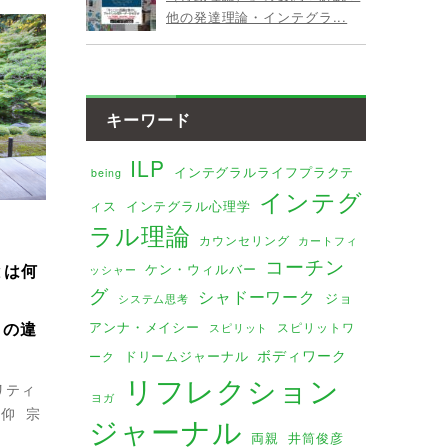
他の発達理論・インテグラ...
キーワード
ILP
インテグラルライフプラクテ
being
インテグ
ィス
インテグラル心理学
ラル理論
カウンセリング
カートフィ
コーチン
）とは何
ケン・ウィルバー
ッシャー
グ
シャドーワーク
ジョ
システム思考
n）の違
アンナ・メイシー
スピリットワ
スピリット
ボディワーク
ドリームジャーナル
ーク
リフレクション
リティ
ヨガ
信仰
宗
ジャーナル
両親
井筒俊彦