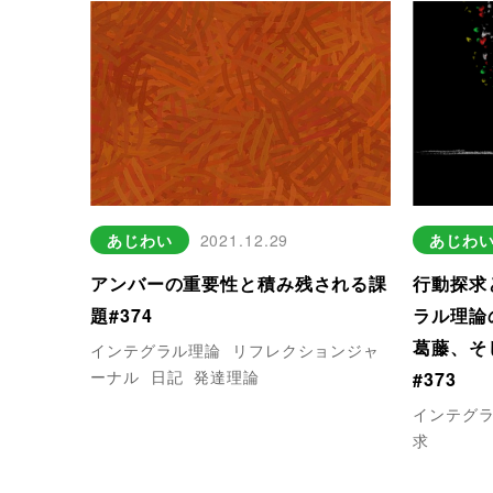
あじわい
2021.12.29
あじわ
アンバーの重要性と積み残される課
行動探求
題#374
ラル理論
葛藤、そ
インテグラル理論
リフレクションジャ
ーナル
日記
発達理論
#373
インテグ
求