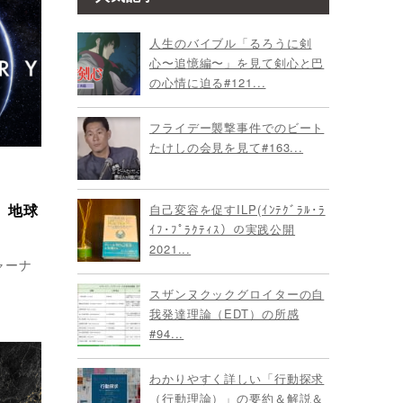
人生のバイブル「るろうに剣
心〜追憶編〜」を見て剣心と巴
の心情に迫る#121...
フライデー襲撃事件でのビート
たけしの会見を見て#163...
、地球
自己変容を促すILP(ｲﾝﾃｸﾞﾗﾙ･ﾗ
ｲﾌ･ﾌﾟﾗｸﾃｨｽ）の実践公開
2021...
ャーナ
スザンヌクックグロイターの自
我発達理論（EDT）の所感
#94...
わかりやすく詳しい「行動探求
（行動理論）」の要約＆解説＆