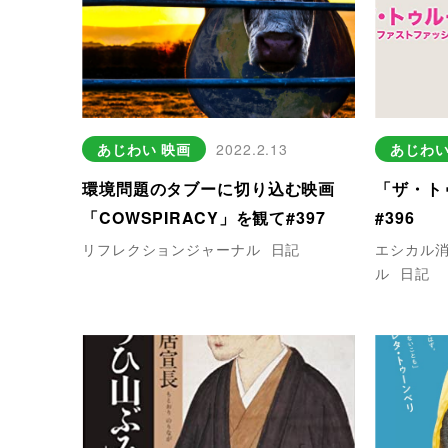
あじわい
映画
2022.2.13
あじわ
環境問題のタブーに切り込む映画
「ザ・ト
「COWSPIRACY」を観て#397
#396
リフレクションジャーナル
日記
エシカル
ル
日記