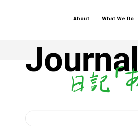
About
What We Do
Journal