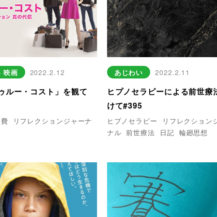
い
映画
2022.2.12
あじわい
2022.2.11
ゥルー・コスト」を観て
ヒプノセラピーによる前世療
けて#395
消費
リフレクションジャーナ
ヒプノセラピー
リフレクション
ナル
前世療法
日記
輪廻思想