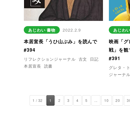
あじわい
書物
2022.2.9
あじわ
本居宣長「うひ山ぶみ」を読んで
映画「グ
#394
戦」を観
#391
リフレクションジャーナル
古文
日記
本居宣長
読書
グレタ・
ジャーナ
1 / 32
1
2
3
4
5
...
10
20
3