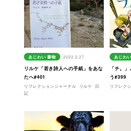
あじわい
書物
2022.2.27
あじわ
リルケ「若き詩人への手紙」をあな
「チ。」
たへ#401
う#399
リフレクションジャーナル
リルケ
日
リフレク
記