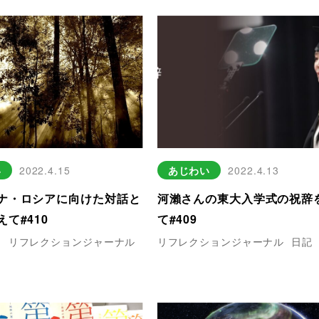
い
2022.4.15
あじわい
2022.4.13
ナ・ロシアに向けた対話と
河瀨さんの東大入学式の祝辞
て#410
て#409
ナ
リフレクションジャーナル
リフレクションジャーナル
日記