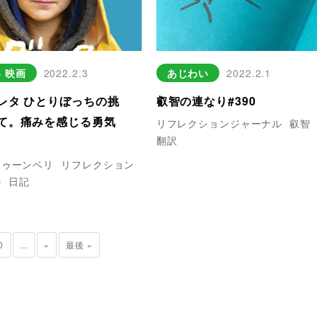
い
映画
2022.2.3
あじわい
2022.2.1
レタ ひとりぼっちの挑
叡智の連なり#390
て。痛みを感じる勇気
リフレクションジャーナル
叡智
翻訳
トゥーンベリ
リフレクション
ル
日記
0
...
»
最後 »