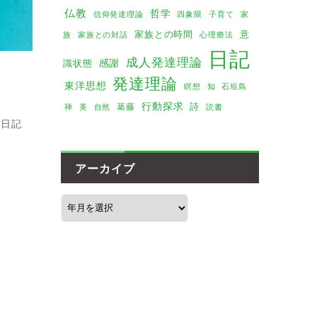
仏教
哲学
家
信仰発達理論
四象限
子育て
家族との時間
意
族
家族との対話
心理療法
日記
成人発達理論
感謝
識状態
発達理論
東洋思想
瞑想
知
石垣島
行動探求
詩
葛藤
美
禅
自然
読書
日記
アーカイブ