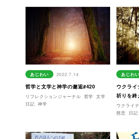
あじわい
2022.7.14
あじわ
哲学と文学と神学の邂逅#420
ウクライ
祈りを終え
リフレクションジャーナル
哲学
文学
日記
神学
ウクライ
慈悲
日記