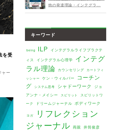
他の発達理論・インテグラ...
キーワード
ILP
インテグラルライフプラクテ
being
法を受
インテグ
ィス
インテグラル心理学
ラル理論
カウンセリング
カートフィ
ジャー
コーチン
ケン・ウィルバー
ッシャー
グ
シャドーワーク
ジョ
システム思考
アンナ・メイシー
スピリットワ
スピリット
ボディワーク
ドリームジャーナル
ーク
リフレクション
ヨガ
ジャーナル
両親
井筒俊彦