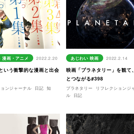
い
漫画・アニメ
2022.2.20
あじわい
映画
2022.2.14
という衝撃的な漫画と出会
映画「プラネタリー」を観て
とつながる#398
ションジャーナル
日記
知
プラネタリー
リフレクションジ
ル
日記